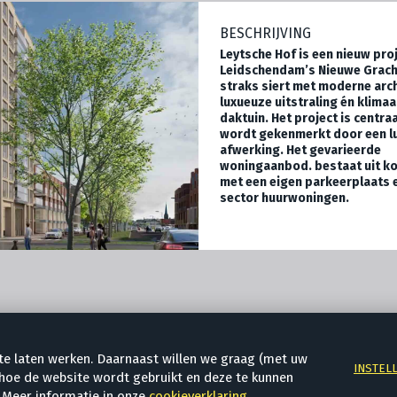
BESCHRIJVING
Leytsche Hof is een nieuw pro
Leidschendam’s Nieuwe Grac
straks siert met moderne arch
luxueuze uitstraling én klima
daktuin. Het project is centra
wordt gekenmerkt door een l
afwerking. Het gevarieerde
woningaanbod. bestaat uit 
met een eigen parkeerplaats e
sector huurwoningen.
+
ANTORENS
BISON BOWLING
UIS
HAARLEM
te laten werken. Daarnaast willen we graag (met uw
INSTEL
hoe de website wordt gebruikt en deze te kunnen
+
TERKWARTIER
BREESTRAAT
. Meer informatie in onze
cookieverklaring
.