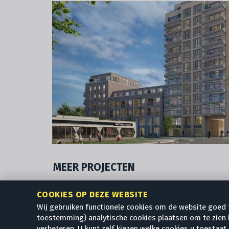
MEER PROJECTEN
+
VRIJESCHOOL WONNEBALD
DE TA
COOKIES OP DEZE WEBSITE
DEN HAAG
MAASSL
Wij gebruiken functionele cookies om de website goed 
toestemming) analytische cookies plaatsen om te zien 
+
DOUMATERREIN
ROOS
verbeteren. U kunt zelf kiezen welke cookies u toestaat