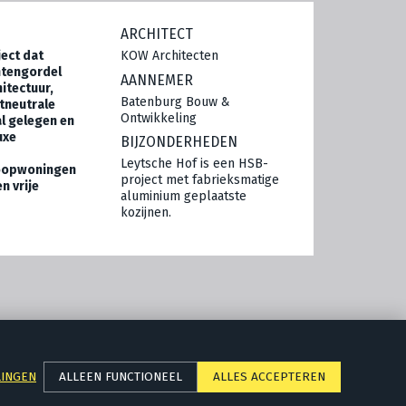
ARCHITECT
ject dat
KOW Architecten
htengordel
AANNEMER
itectuur,
Batenburg Bouw &
atneutrale
Ontwikkeling
al gelegen en
uxe
BIJZONDERHEDEN
Leytsche Hof is een HSB-
koopwoningen
project met fabrieksmatige
n vrije
aluminium geplaatste
kozijnen.
+
+
'T SUYT 2
WADDINXVEEN
LINGEN
ALLEEN FUNCTIONEEL
ALLES ACCEPTEREN
+
+
BUITENPLAATS DE HORST