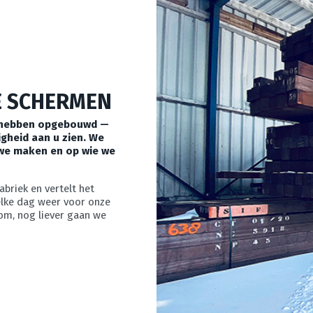
E SCHERMEN
nd hebben opgebouwd —
digheid aan u zien. We
 we maken en op wie we
riek en vertelt het
elke dag weer voor onze
om, nog liever gaan we